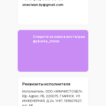
oneclean.by@gmail.com
Следите за нами в инстаграм
@yborka_minsk
Реквизиты исполнителя
Исполнитель: ООО «ХИМЧИСТО БЕЛ».
Юр. Адрес: РБ, 220075, Г.МИНСК, УЛ.
ИНЖЕНЕРНАЯ, Д.24. УНП: 193607627,
р/с: №